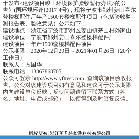
于发布<建设项目竣工环境保护验收暂行办法>的公
告》(国环规环评[2017]4号)，现将
宁波市鄞州姜山喜尔
登楼梯配件厂年产
1500
套楼梯配件项目
（包括验收监
测报告表、验收意见）公示如下：
建设地点：
浙江省
宁波市
鄞州区
姜山镇茅山村孙家山
建设单位：
宁波市鄞州姜山喜尔登楼梯配件厂
建设项目：
年产
1500
套楼梯配件项目
公示期限：2020年12月29日～2021年01月26日（20个
工作日）
联系人：
方国华
联系电话：
13867868705
公众可登录
http://www.yfttest.com
查询该项目验收报
告。公众对该建设项目如有意见和建议可于公示期限
内向建设单位反映，反映问题请留下联系方式（姓
名、地址、电话或邮箱），以便得到及时答复反馈
。
版权所有: 浙江英凡特检测科技有限公司