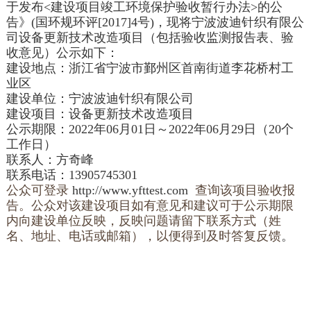
于发布<建设项目竣工环境保护验收暂行办法>的公
告》(国环规环评[2017]4号)，现
将宁波波迪针织有限公
司设备更新技术改造项目
（包括验收监测报告表、验
收意见）公示如下：
建设地点：
浙江省
宁波市鄞州区首南街道李花桥村
工
业区
建设单位：
宁波波迪针织有限公司
建设项目：
设备更新技术改造项目
公示期限：2022年06月
01
日～2022年06月29日（20个
工作日）
联系人：方奇峰
联系电话：
13905745301
公众可登录
http://www.yfttest.com
查询该项目验收报
告。公众对该建设项目如有意见和建议可于公示期限
内向建设单位反映，反映问题请留下联系方式（姓
名、地址、电话或邮箱），以便得到及时答复反馈
。