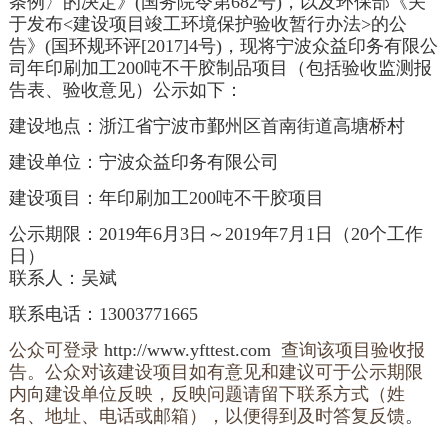
条例〉的决定》(国务院令第682号)，以及环保部《关
于发布<建设项目竣工环境保护验收暂行办法>的公
告》(国环规环评[2017]4号)，现将
宁波众益印务有限公
司年印刷加工200吨不干胶制品项目
（包括验收监测报
告表、验收意见）公示如下：
建设地点：浙江省
宁波市鄞州区首南街道高塘桥村
建设单位：
宁波众益印务有限公司
建设项目：
年印刷加工200吨不干胶项目
公示期限：2019年6月3日～2019年7月1日（20个工作
日）
联系人：吴斌
联系电话：13003771665
公众可登录
http://www.yfttest.com
查询该项目验收报
告。公众对该建设项目如有意见和建议可于公示期限
内向建设单位反映，反映问题请留下联系方式（姓
名、地址、电话或邮箱），以便得到及时答复反馈
。