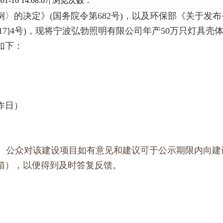
1-16 14:08:07| 浏览次数：
〉的决定》(国务院令第682号)，以及环保部《关于发布
7]4号)，现将
宁波
弘勃照明
有限公司
年产
50
万
只灯具壳
如下：
工作日）
。公众对该建设项目如有意见和建议可于公示期限内向建
箱），以便得到及时答复反馈
。