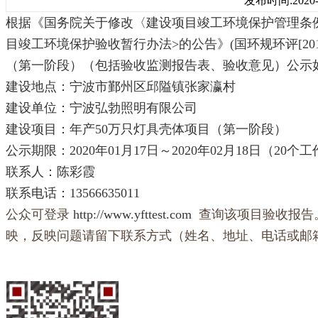
发布时间:2020-0
根据《国务院关于修改〈建设项目竣工环境保护管理条例
目竣工环境保护验收暂行办法>的公告》(国环规环评[201
（第一阶段）
（包括验收监测报告表、验收意见）公示
建设地点：
宁波市鄞州区邱隘镇张家瀛村
建设单位：
宁波
弘勃照明
有限公司
建设项目：
年产
50
万
只灯具壳体
项目
（第一阶段）
公示期限：2020年01月17日～2020年02月18日（20个
联系人：陈彩霞
联系电话：
13
566635011
公众可登录
http://www.yfttest.com
查询该项目验收报告
映，反映问题请留下联系方式（姓名、地址、电话或邮